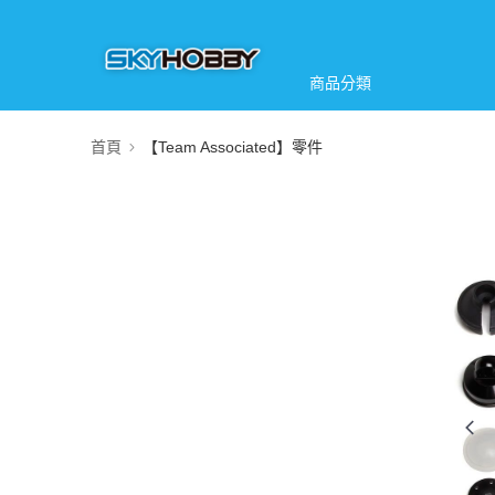
商品分類
首頁
【Team Associated】零件