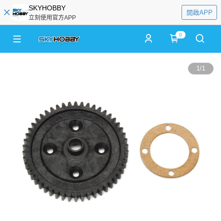
SKYHOBBY
開啟APP
立刻使用官方APP
0
1
/
1