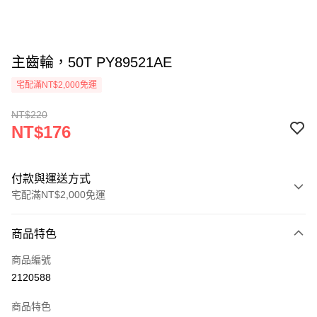
主齒輪，50T PY89521AE
宅配滿NT$2,000免運
NT$220
NT$176
付款與運送方式
宅配滿NT$2,000免運
付款方式
商品特色
信用卡一次付款
商品編號
信用卡分期付款
2120588
3 期 0 利率 每期
NT$58
21家銀行
商品特色
6 期 0 利率 每期
NT$29
21家銀行
合作金庫商業銀行
第一商業銀行