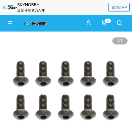
SKYHOBBY
開啟APP
立刻使用官方APP
0
1
/
1