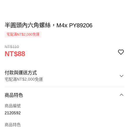
半圓頭內六角螺絲，M4x PY89206
宅配滿NT$2,000免運
NT$110
NT$88
付款與運送方式
宅配滿NT$2,000免運
付款方式
商品特色
信用卡一次付款
商品編號
信用卡分期付款
2120592
3 期 0 利率 每期
NT$29
21家銀行
商品特色
6 期 0 利率 每期
NT$14
21家銀行
合作金庫商業銀行
第一商業銀行