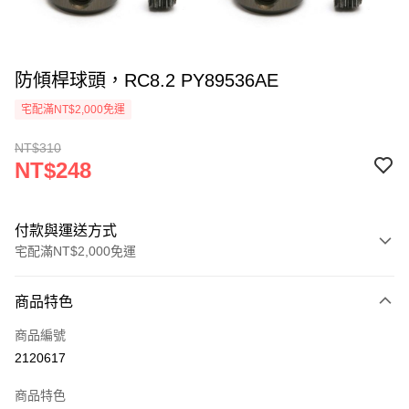
防傾桿球頭，RC8.2 PY89536AE
宅配滿NT$2,000免運
NT$310
NT$248
付款與運送方式
宅配滿NT$2,000免運
付款方式
商品特色
信用卡一次付款
商品編號
信用卡分期付款
2120617
3 期 0 利率 每期
NT$82
21家銀行
商品特色
6 期 0 利率 每期
NT$41
21家銀行
合作金庫商業銀行
第一商業銀行