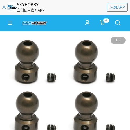
SKYHOBBY
開啟APP
立刻使用官方APP
0
1
/
1