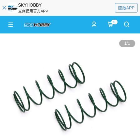
SKYHOBBY
開啟APP
立刻使用官方APP
0
1
/
1