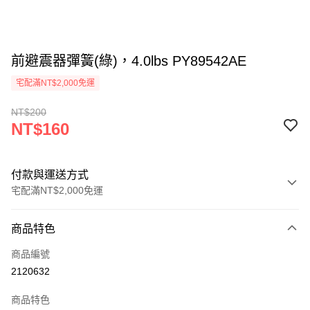
前避震器彈簧(綠)，4.0lbs PY89542AE
宅配滿NT$2,000免運
NT$200
NT$160
付款與運送方式
宅配滿NT$2,000免運
付款方式
商品特色
信用卡一次付款
商品編號
信用卡分期付款
2120632
3 期 0 利率 每期
NT$53
21家銀行
商品特色
6 期 0 利率 每期
NT$26
21家銀行
合作金庫商業銀行
第一商業銀行