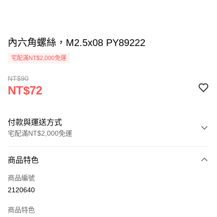
內六角螺絲，M2.5x08 PY89222
宅配滿NT$2,000免運
NT$90
NT$72
付款與運送方式
宅配滿NT$2,000免運
付款方式
商品特色
信用卡一次付款
商品編號
信用卡分期付款
2120640
3 期 0 利率 每期
NT$24
21家銀行
商品特色
6 期 0 利率 每期
NT$12
21家銀行
合作金庫商業銀行
第一商業銀行