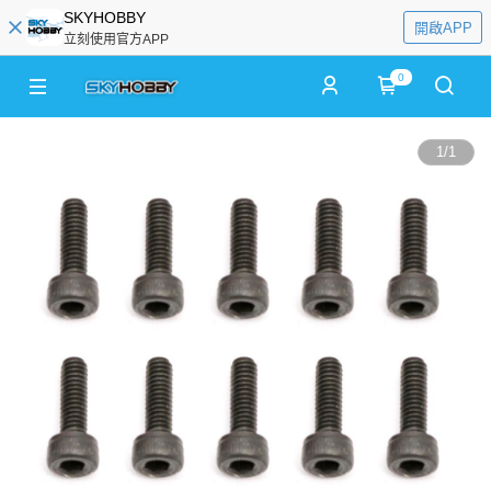
SKYHOBBY
開啟APP
立刻使用官方APP
0
1
/
1