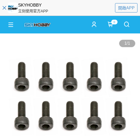
SKYHOBBY
開啟APP
立刻使用官方APP
0
1
/
1