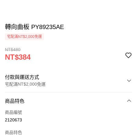
轉向曲板 PY89235AE
宅配滿NT$2,000免運
NT$480
NT$384
付款與運送方式
宅配滿NT$2,000免運
付款方式
商品特色
信用卡一次付款
商品編號
信用卡分期付款
2120673
3 期 0 利率 每期
NT$128
21家銀行
商品特色
6 期 0 利率 每期
NT$64
21家銀行
合作金庫商業銀行
第一商業銀行