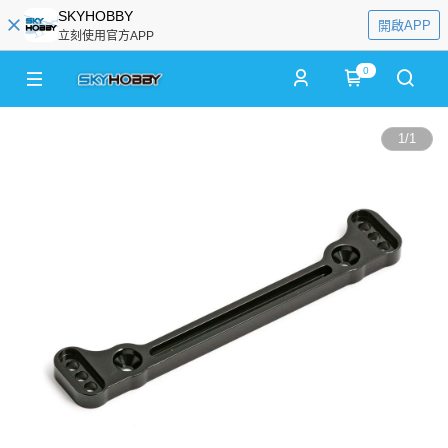
SKYHOBBY
開啟APP
立刻使用官方APP
0
1
/
1