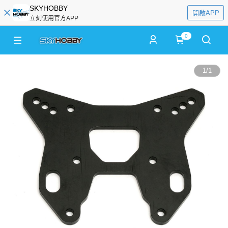
SKYHOBBY
開啟APP
立刻使用官方APP
0
1
/
1