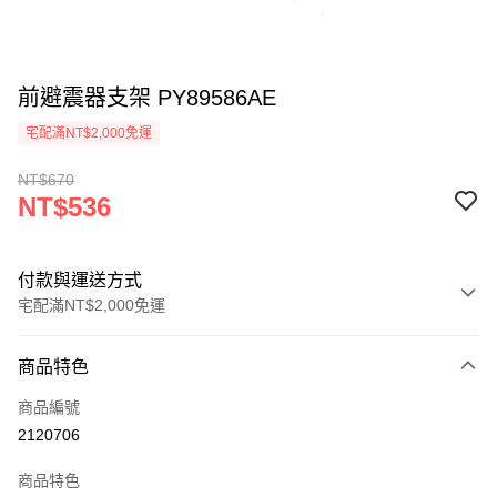
前避震器支架 PY89586AE
宅配滿NT$2,000免運
NT$670
NT$536
付款與運送方式
宅配滿NT$2,000免運
付款方式
商品特色
信用卡一次付款
商品編號
信用卡分期付款
2120706
3 期 0 利率 每期
NT$178
21家銀行
商品特色
6 期 0 利率 每期
NT$89
21家銀行
合作金庫商業銀行
第一商業銀行