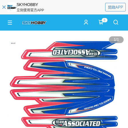
SKYHOBBY
開啟APP
立刻使用官方APP
0
1
/
1