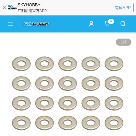
SKYHOBBY
開啟APP
立刻使用官方APP
0
1
/
1