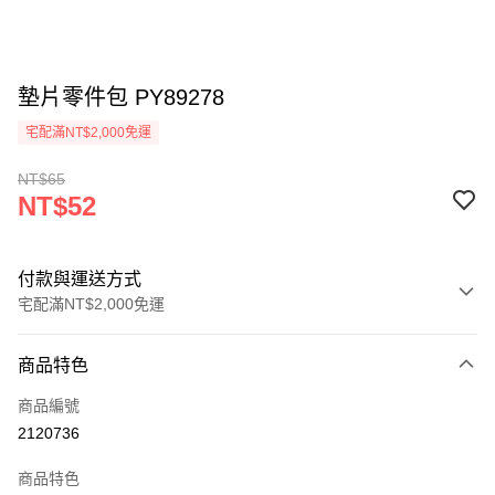
墊片零件包 PY89278
宅配滿NT$2,000免運
NT$65
NT$52
付款與運送方式
宅配滿NT$2,000免運
付款方式
商品特色
信用卡一次付款
商品編號
信用卡分期付款
2120736
3 期 0 利率 每期
NT$17
21家銀行
商品特色
6 期 0 利率 每期
NT$8
21家銀行
合作金庫商業銀行
第一商業銀行