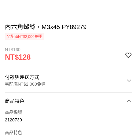
內六角螺絲，M3x45 PY89279
宅配滿NT$2,000免運
NT$160
NT$128
付款與運送方式
宅配滿NT$2,000免運
付款方式
商品特色
信用卡一次付款
商品編號
信用卡分期付款
2120739
3 期 0 利率 每期
NT$42
21家銀行
商品特色
6 期 0 利率 每期
NT$21
21家銀行
合作金庫商業銀行
第一商業銀行