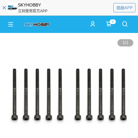
SKYHOBBY
開啟APP
立刻使用官方APP
0
1
/
1