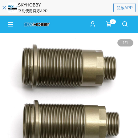
SKYHOBBY
開啟APP
立刻使用官方APP
0
1
/
1