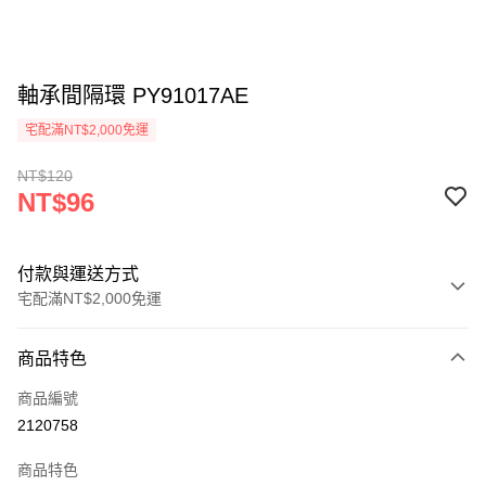
軸承間隔環 PY91017AE
宅配滿NT$2,000免運
NT$120
NT$96
付款與運送方式
宅配滿NT$2,000免運
付款方式
商品特色
信用卡一次付款
商品編號
信用卡分期付款
2120758
3 期 0 利率 每期
NT$32
21家銀行
商品特色
6 期 0 利率 每期
NT$16
21家銀行
合作金庫商業銀行
第一商業銀行