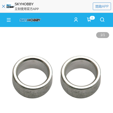
SKYHOBBY
開啟APP
立刻使用官方APP
0
1
/
1