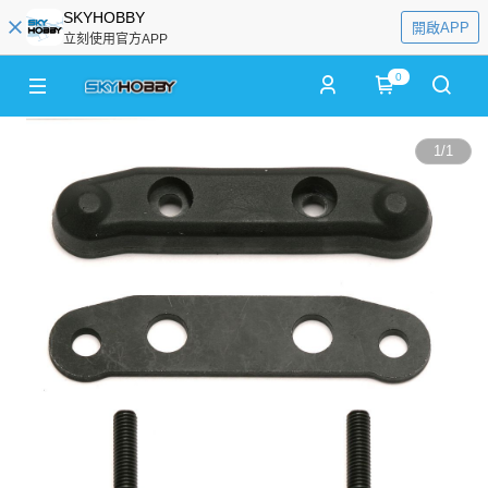
SKYHOBBY
開啟APP
立刻使用官方APP
0
1
/
1