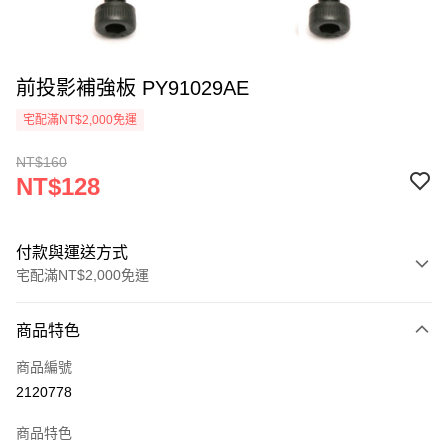
前投影補強板 PY91029AE
宅配滿NT$2,000免運
NT$160
NT$128
付款與運送方式
宅配滿NT$2,000免運
付款方式
商品特色
信用卡一次付款
商品編號
信用卡分期付款
2120778
3 期 0 利率 每期
NT$42
21家銀行
商品特色
6 期 0 利率 每期
NT$21
21家銀行
合作金庫商業銀行
第一商業銀行