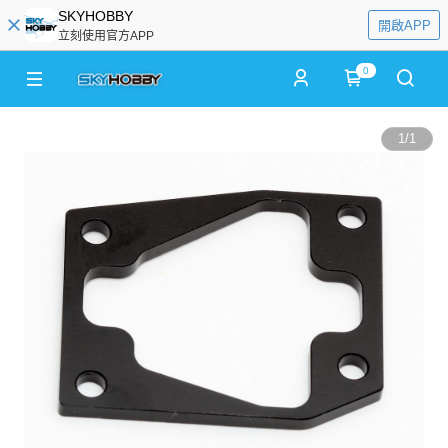
SKYHOBBY
開啟APP
立刻使用官方APP
0
1
/
1