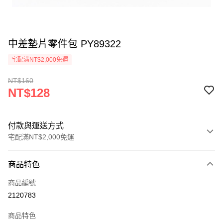
中差墊片零件包 PY89322
宅配滿NT$2,000免運
NT$160
NT$128
付款與運送方式
宅配滿NT$2,000免運
付款方式
商品特色
信用卡一次付款
商品編號
信用卡分期付款
2120783
3 期 0 利率 每期
NT$42
21家銀行
商品特色
6 期 0 利率 每期
NT$21
21家銀行
合作金庫商業銀行
第一商業銀行