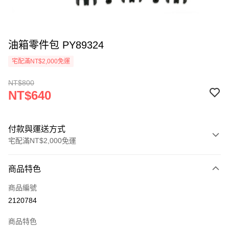
油箱零件包 PY89324
宅配滿NT$2,000免運
NT$800
NT$640
付款與運送方式
宅配滿NT$2,000免運
付款方式
商品特色
信用卡一次付款
商品編號
信用卡分期付款
2120784
3 期 0 利率 每期
NT$213
21家銀行
商品特色
6 期 0 利率 每期
NT$106
21家銀行
合作金庫商業銀行
第一商業銀行