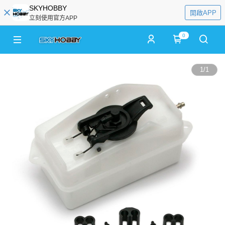
SKYHOBBY
開啟APP
立刻使用官方APP
0
1
/
1