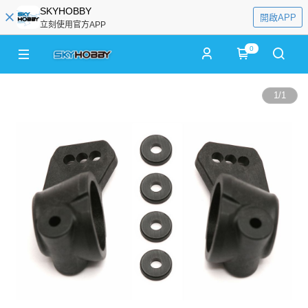
SKYHOBBY
開啟APP
立刻使用官方APP
0
1
/
1