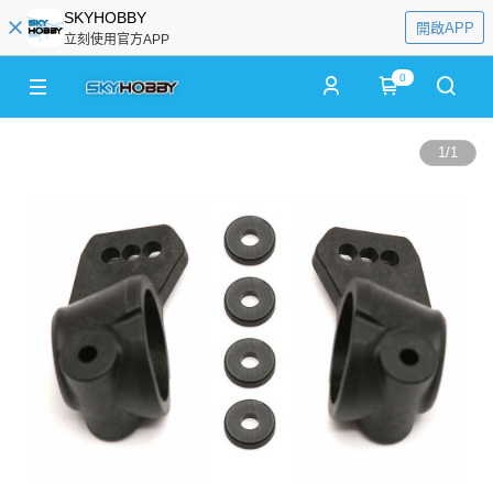
SKYHOBBY
開啟APP
立刻使用官方APP
0
1
/
1