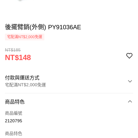
後擺臂銷(外側) PY91036AE
宅配滿NT$2,000免運
NT$185
NT$148
付款與運送方式
宅配滿NT$2,000免運
付款方式
商品特色
信用卡一次付款
商品編號
信用卡分期付款
2120795
3 期 0 利率 每期
NT$49
21家銀行
商品特色
6 期 0 利率 每期
NT$24
21家銀行
合作金庫商業銀行
第一商業銀行