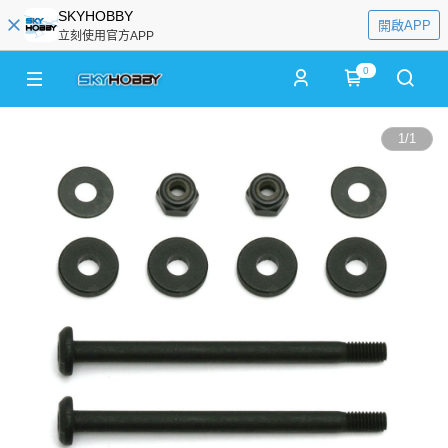
SKYHOBBY
開啟APP
立刻使用官方APP
0
1
/
1