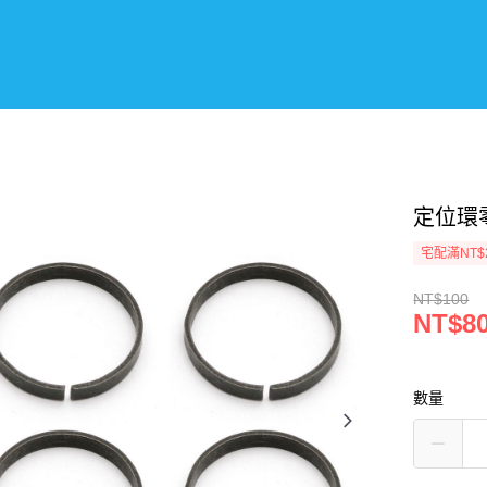
定位環零
宅配滿NT$
NT$100
NT$8
數量