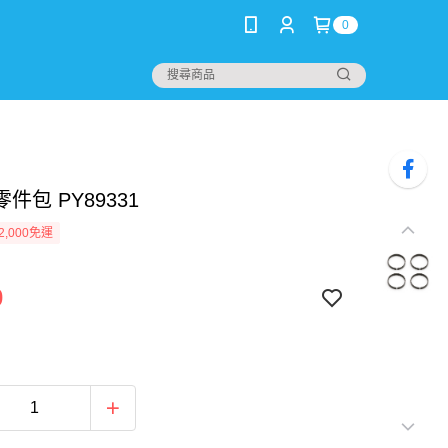
0
件包 PY89331
2,000免運
0