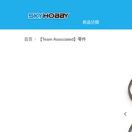
商品分類
首頁
【Team Associated】零件