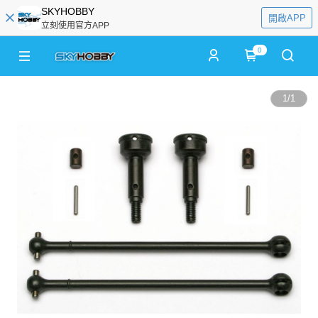
SKYHOBBY
開啟APP
立刻使用官方APP
0
1
/
1