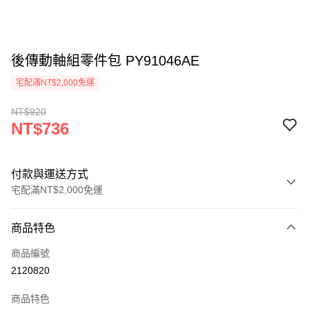
後傳動軸組零件包 PY91046AE
宅配滿NT$2,000免運
NT$920
NT$736
付款與運送方式
宅配滿NT$2,000免運
付款方式
商品特色
信用卡一次付款
商品編號
信用卡分期付款
2120820
3 期 0 利率 每期
NT$245
21家銀行
商品特色
6 期 0 利率 每期
NT$122
21家銀行
合作金庫商業銀行
第一商業銀行