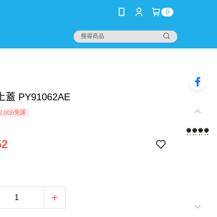
0
蓋 PY91062AE
2,000免運
52