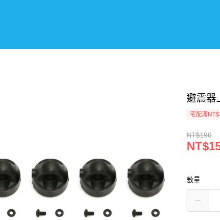
避震器上
宅配滿NT$
NT$190
NT$1
數量