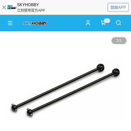
SKYHOBBY
開啟APP
立刻使用官方APP
0
1
/
1