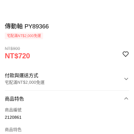
傳動軸 PY89366
宅配滿NT$2,000免運
NT$900
NT$720
付款與運送方式
宅配滿NT$2,000免運
付款方式
商品特色
信用卡一次付款
商品編號
信用卡分期付款
2120861
3 期 0 利率 每期
NT$240
21家銀行
商品特色
6 期 0 利率 每期
NT$120
21家銀行
合作金庫商業銀行
第一商業銀行