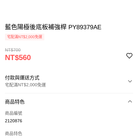
藍色陽極後底板補強桿 PY89379AE
宅配滿NT$2,000免運
NT$700
NT$560
付款與運送方式
宅配滿NT$2,000免運
付款方式
商品特色
信用卡一次付款
商品編號
信用卡分期付款
2120876
3 期 0 利率 每期
NT$186
21家銀行
商品特色
6 期 0 利率 每期
NT$93
21家銀行
合作金庫商業銀行
第一商業銀行