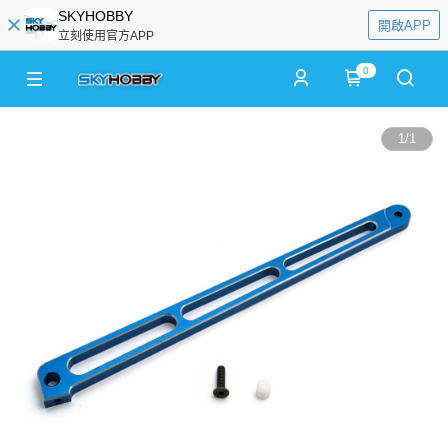
SKYHOBBY
開啟APP
立刻使用官方APP
0
1
/
1