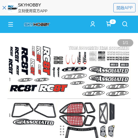
SKYHOBBY
開啟APP
立刻使用官方APP
0
1
/
1