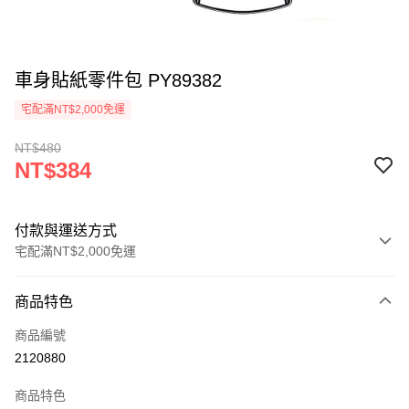
車身貼紙零件包 PY89382
宅配滿NT$2,000免運
NT$480
NT$384
付款與運送方式
宅配滿NT$2,000免運
付款方式
商品特色
信用卡一次付款
商品編號
信用卡分期付款
2120880
3 期 0 利率 每期
NT$128
21家銀行
商品特色
6 期 0 利率 每期
NT$64
21家銀行
合作金庫商業銀行
第一商業銀行