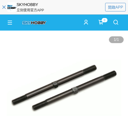
SKYHOBBY
開啟APP
立刻使用官方APP
0
1
/
1