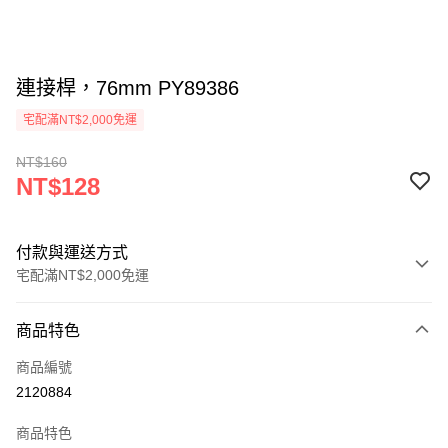
連接桿，76mm PY89386
宅配滿NT$2,000免運
NT$160
NT$128
付款與運送方式
宅配滿NT$2,000免運
付款方式
商品特色
信用卡一次付款
商品編號
信用卡分期付款
2120884
3 期 0 利率 每期
NT$42
21家銀行
商品特色
6 期 0 利率 每期
NT$21
21家銀行
合作金庫商業銀行
第一商業銀行