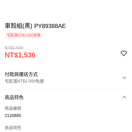
車殼組(黑) PY89388AE
宅配滿NT$2,000免運
NT$1,920
NT$1,536
付款與運送方式
宅配滿NT$2,000免運
付款方式
商品特色
信用卡一次付款
商品編號
信用卡分期付款
2120885
3 期 0 利率 每期
NT$512
21家銀行
商品特色
6 期 0 利率 每期
NT$256
21家銀行
合作金庫商業銀行
第一商業銀行