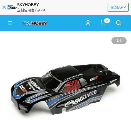
SKYHOBBY
開啟APP
立刻使用官方APP
0
1
/
1