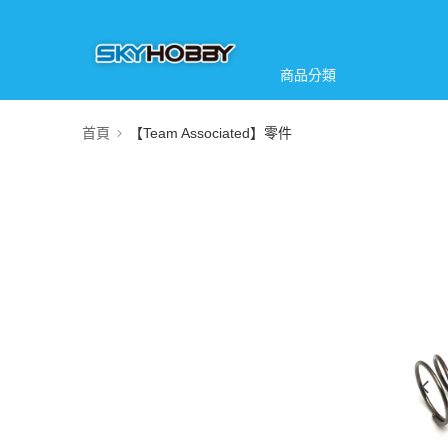
商品分類
首頁
【Team Associated】零件