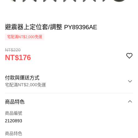
避震器上定位套/調整 PY89396AE
宅配滿NT$2,000免運
NT$220
NT$176
付款與運送方式
宅配滿NT$2,000免運
付款方式
商品特色
信用卡一次付款
商品編號
信用卡分期付款
2120893
3 期 0 利率 每期
NT$58
21家銀行
商品特色
6 期 0 利率 每期
NT$29
21家銀行
合作金庫商業銀行
第一商業銀行