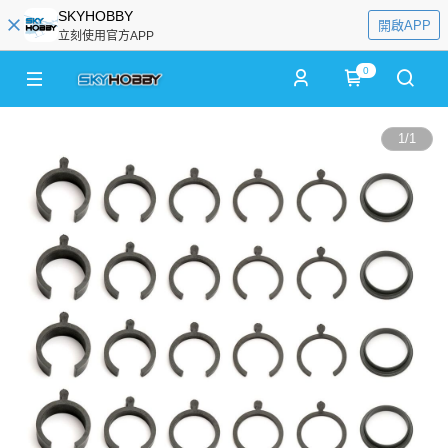
SKYHOBBY
開啟APP
立刻使用官方APP
0
1
/
1