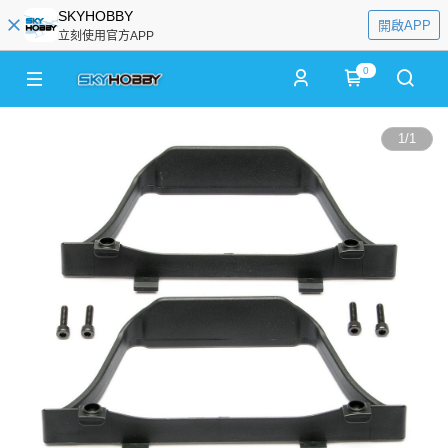
SKYHOBBY
開啟APP
立刻使用官方APP
0
1
/
1