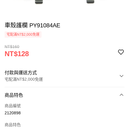
車殼護欄 PY91084AE
宅配滿NT$2,000免運
NT$160
NT$128
付款與運送方式
宅配滿NT$2,000免運
付款方式
商品特色
信用卡一次付款
商品編號
信用卡分期付款
2120898
3 期 0 利率 每期
NT$42
21家銀行
商品特色
6 期 0 利率 每期
NT$21
21家銀行
合作金庫商業銀行
第一商業銀行