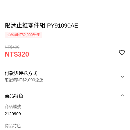
限滑止推零件組 PY91090AE
宅配滿NT$2,000免運
NT$400
NT$320
付款與運送方式
宅配滿NT$2,000免運
付款方式
商品特色
信用卡一次付款
商品編號
信用卡分期付款
2120909
3 期 0 利率 每期
NT$106
21家銀行
商品特色
6 期 0 利率 每期
NT$53
21家銀行
合作金庫商業銀行
第一商業銀行