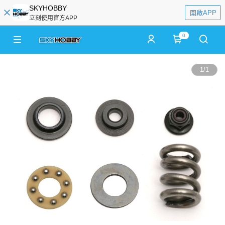
SKYHOBBY
開啟APP
立刻使用官方APP
0
1
/
1