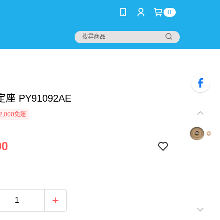
0
座 PY91092AE
2,000免運
00