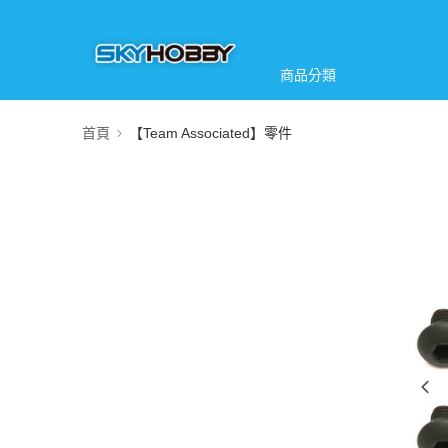
商品分類
首頁
【Team Associated】零件