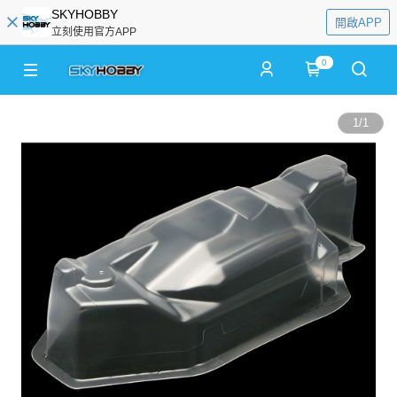
SKYHOBBY
開啟APP
立刻使用官方APP
0
1
/
1