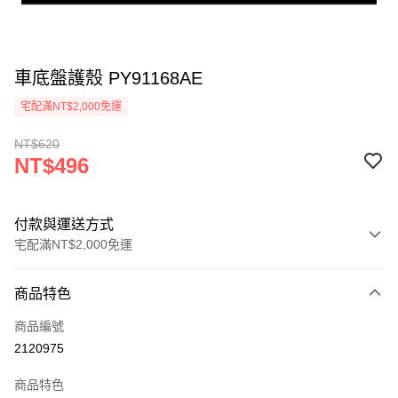
車底盤護殼 PY91168AE
宅配滿NT$2,000免運
NT$620
NT$496
付款與運送方式
宅配滿NT$2,000免運
付款方式
商品特色
信用卡一次付款
商品編號
信用卡分期付款
2120975
3 期 0 利率 每期
NT$165
21家銀行
商品特色
6 期 0 利率 每期
NT$82
21家銀行
合作金庫商業銀行
第一商業銀行