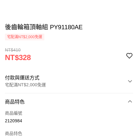
後齒輪箱頂軸組 PY91180AE
宅配滿NT$2,000免運
NT$410
NT$328
付款與運送方式
宅配滿NT$2,000免運
付款方式
商品特色
信用卡一次付款
商品編號
信用卡分期付款
2120984
3 期 0 利率 每期
NT$109
21家銀行
商品特色
6 期 0 利率 每期
NT$54
21家銀行
合作金庫商業銀行
第一商業銀行