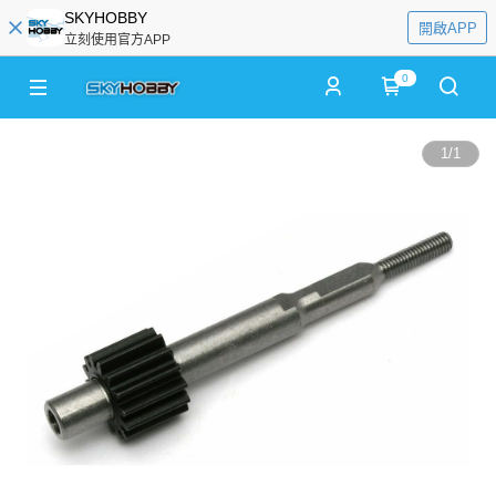
SKYHOBBY
開啟APP
立刻使用官方APP
0
1
/
1