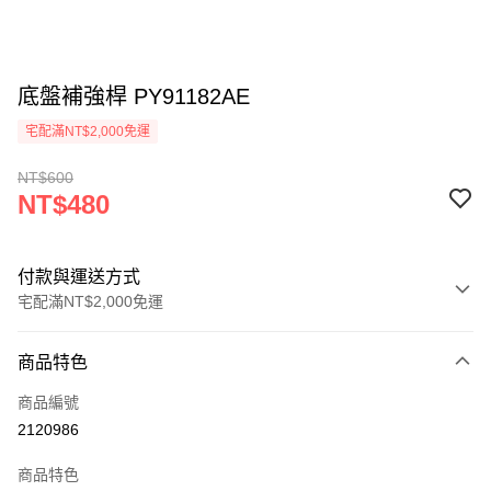
底盤補強桿 PY91182AE
宅配滿NT$2,000免運
NT$600
NT$480
付款與運送方式
宅配滿NT$2,000免運
付款方式
商品特色
信用卡一次付款
商品編號
信用卡分期付款
2120986
3 期 0 利率 每期
NT$160
21家銀行
商品特色
6 期 0 利率 每期
NT$80
21家銀行
合作金庫商業銀行
第一商業銀行