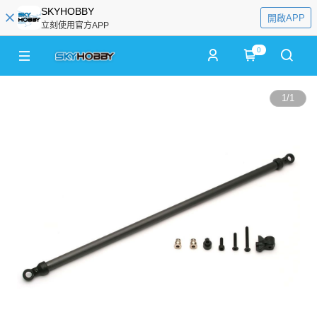
SKYHOBBY
開啟APP
立刻使用官方APP
0
1
/
1