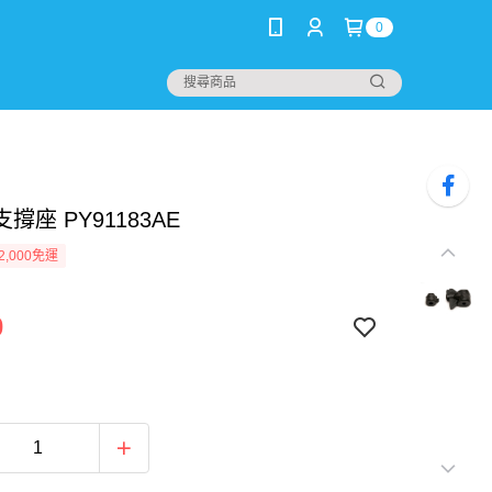
0
撐座 PY91183AE
2,000免運
0