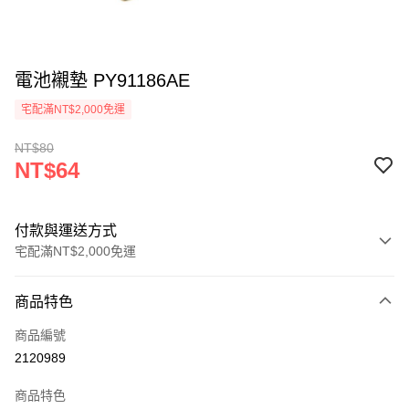
電池襯墊 PY91186AE
宅配滿NT$2,000免運
NT$80
NT$64
付款與運送方式
宅配滿NT$2,000免運
付款方式
商品特色
信用卡一次付款
商品編號
信用卡分期付款
2120989
3 期 0 利率 每期
NT$21
21家銀行
商品特色
6 期 0 利率 每期
NT$10
21家銀行
合作金庫商業銀行
第一商業銀行