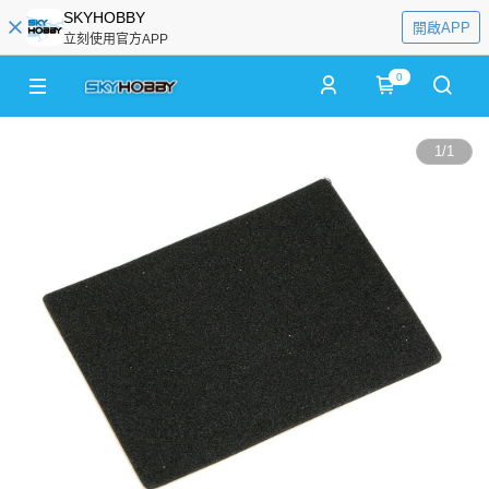
SKYHOBBY
開啟APP
立刻使用官方APP
0
1
/
1