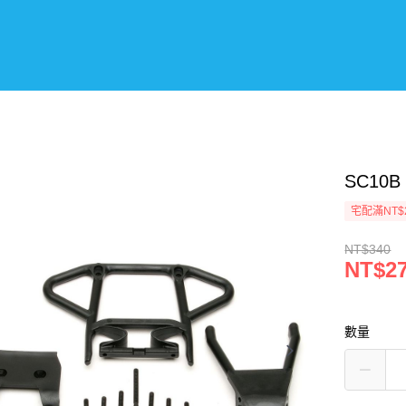
SC10B
宅配滿NT$
NT$340
NT$2
數量