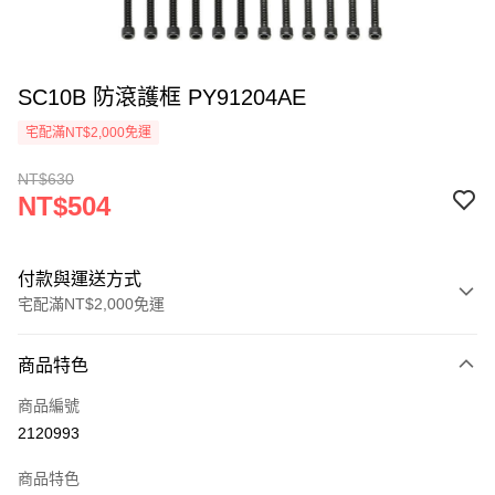
SC10B 防滾護框 PY91204AE
宅配滿NT$2,000免運
NT$630
NT$504
付款與運送方式
宅配滿NT$2,000免運
付款方式
商品特色
信用卡一次付款
商品編號
信用卡分期付款
2120993
3 期 0 利率 每期
NT$168
21家銀行
商品特色
6 期 0 利率 每期
NT$84
21家銀行
合作金庫商業銀行
第一商業銀行