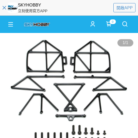
SKYHOBBY
開啟APP
立刻使用官方APP
0
1
/
1