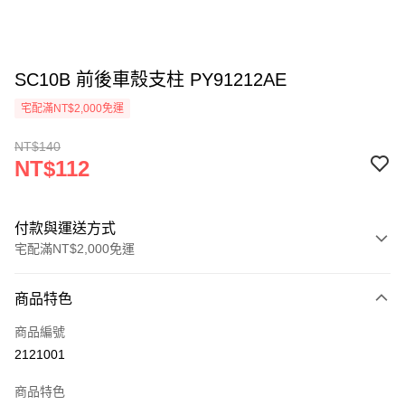
SC10B 前後車殼支柱 PY91212AE
宅配滿NT$2,000免運
NT$140
NT$112
付款與運送方式
宅配滿NT$2,000免運
付款方式
商品特色
信用卡一次付款
商品編號
信用卡分期付款
2121001
3 期 0 利率 每期
NT$37
21家銀行
商品特色
6 期 0 利率 每期
NT$18
21家銀行
合作金庫商業銀行
第一商業銀行