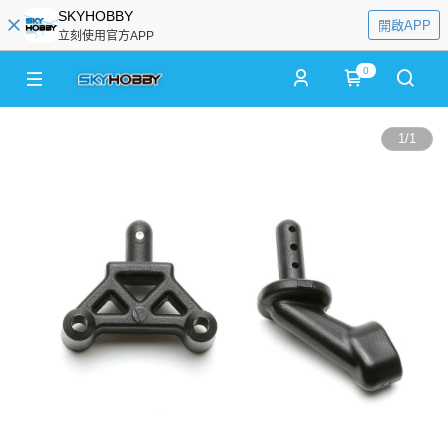
SKYHOBBY
開啟APP
立刻使用官方APP
0
1
/
1