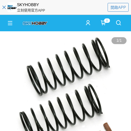
SKYHOBBY
開啟APP
立刻使用官方APP
0
1
/
1