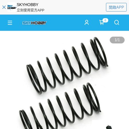
SKYHOBBY
開啟APP
立刻使用官方APP
0
1
/
1