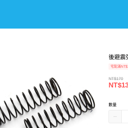
後避震彈
宅配滿NT$
NT$170
NT$1
數量