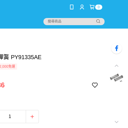
0
簧 PY91335AE
2,000免運
36