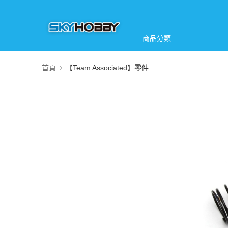
商品分類
首頁
【Team Associated】零件