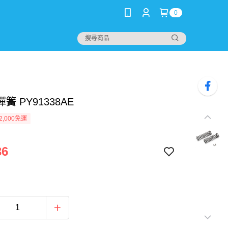
0
簧 PY91338AE
2,000免運
36