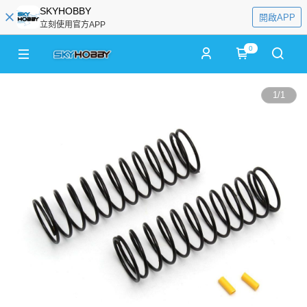
SKYHOBBY
開啟APP
立刻使用官方APP
0
1
/
1