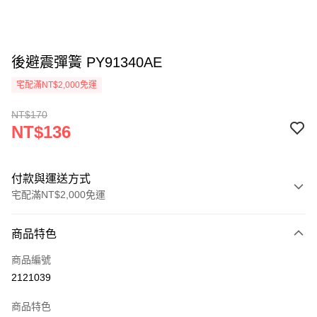
後避震彈簧 PY91340AE
宅配滿NT$2,000免運
NT$170
NT$136
付款與運送方式
宅配滿NT$2,000免運
付款方式
商品特色
信用卡一次付款
商品編號
信用卡分期付款
2121039
3 期 0 利率 每期
NT$45
21家銀行
商品特色
6 期 0 利率 每期
NT$22
21家銀行
合作金庫商業銀行
第一商業銀行