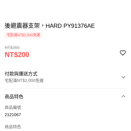
後避震器支架，HARD PY91376AE
宅配滿NT$2,000免運
NT$250
NT$200
付款與運送方式
宅配滿NT$2,000免運
付款方式
商品特色
信用卡一次付款
商品編號
信用卡分期付款
2121067
3 期 0 利率 每期
NT$66
21家銀行
商品特色
6 期 0 利率 每期
NT$33
21家銀行
合作金庫商業銀行
第一商業銀行