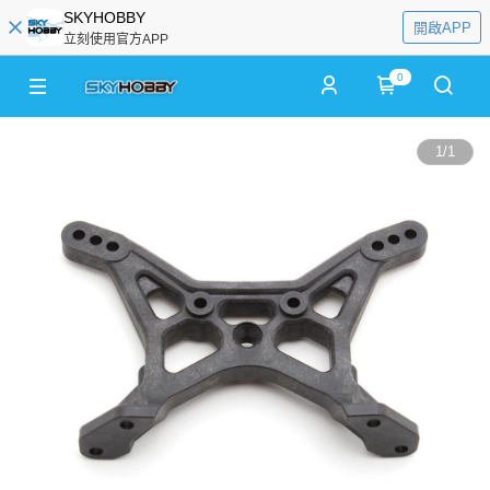
SKYHOBBY
開啟APP
立刻使用官方APP
0
1
/
1