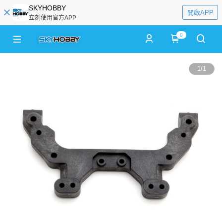
SKYHOBBY
開啟APP
立刻使用官方APP
0
1
/
1