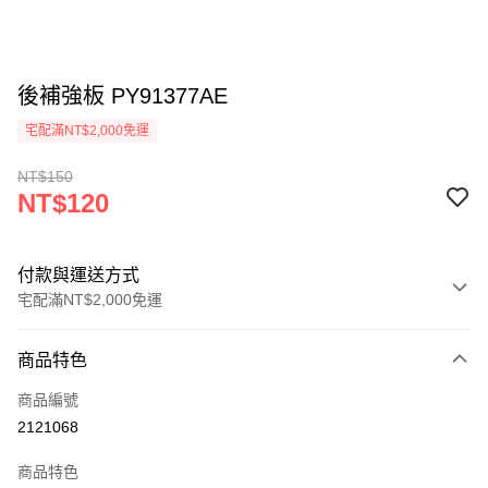
後補強板 PY91377AE
宅配滿NT$2,000免運
NT$150
NT$120
付款與運送方式
宅配滿NT$2,000免運
付款方式
商品特色
信用卡一次付款
商品編號
信用卡分期付款
2121068
3 期 0 利率 每期
NT$40
21家銀行
商品特色
6 期 0 利率 每期
NT$20
21家銀行
合作金庫商業銀行
第一商業銀行