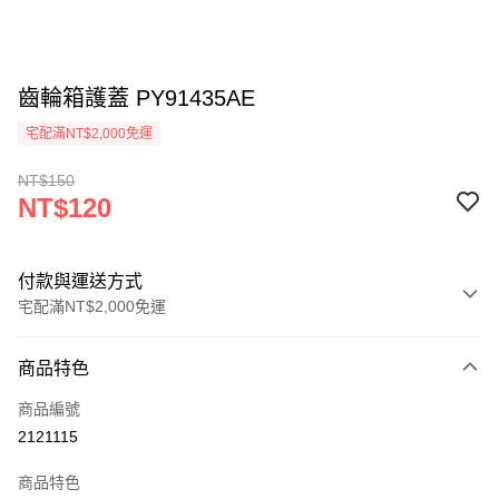
齒輪箱護蓋 PY91435AE
宅配滿NT$2,000免運
NT$150
NT$120
付款與運送方式
宅配滿NT$2,000免運
付款方式
商品特色
信用卡一次付款
商品編號
信用卡分期付款
2121115
3 期 0 利率 每期
NT$40
21家銀行
商品特色
6 期 0 利率 每期
NT$20
21家銀行
合作金庫商業銀行
第一商業銀行