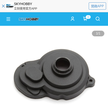
SKYHOBBY
開啟APP
立刻使用官方APP
0
1
/
1